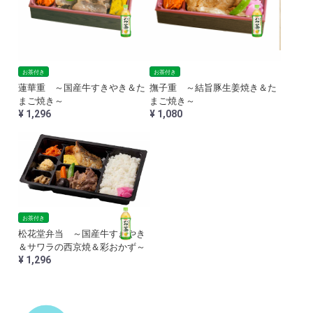
お茶付き
お茶付き
蓮華重 ～国産牛すきやき＆た
撫子重 ～結旨豚生姜焼き＆た
まご焼き～
まご焼き～
¥ 1,296
¥ 1,080
お茶付き
松花堂弁当 ～国産牛すきやき
＆サワラの西京焼＆彩おかず～
¥ 1,296