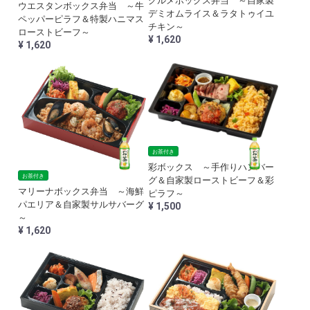
グルメボックス弁当 ～自家製
ウエスタンボックス弁当 ～牛
デミオムライス＆ラタトゥイユ
ペッパーピラフ＆特製ハニマス
チキン～
ローストビーフ～
¥ 1,620
¥ 1,620
お茶付き
彩ボックス ～手作りハンバー
お茶付き
グ＆自家製ローストビーフ＆彩
マリーナボックス弁当 ～海鮮
ピラフ～
パエリア＆自家製サルサバーグ
¥ 1,500
～
¥ 1,620