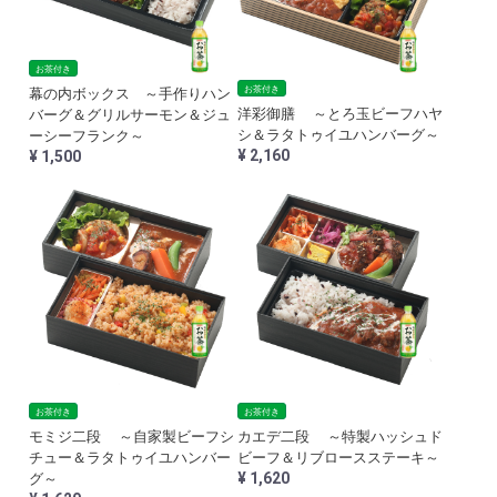
お茶付き
お茶付き
幕の内ボックス ～手作りハン
洋彩御膳 ～とろ玉ビーフハヤ
バーグ＆グリルサーモン＆ジュ
シ＆ラタトゥイユハンバーグ～
ーシーフランク～
¥ 2,160
¥ 1,500
お茶付き
お茶付き
モミジ二段 ～自家製ビーフシ
カエデ二段 ～特製ハッシュド
チュー＆ラタトゥイユハンバー
ビーフ＆リブロースステーキ～
¥ 1,620
グ～