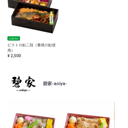
お茶付き
ビストロ鮎二段（養殖の鮎使
用）
¥ 2,500
碧家-aoiya-