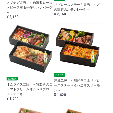
ノブナガ弁当 ～自家製ロース
リブロースステーキ弁当 ～〆
トビーフ重＆手作りハンバーグ
の野菜の水分カレー付～
～
¥ 2,160
¥ 2,160
お茶付き
お茶付き
洋風二段 ～彩ピラフ＆リブロ
オムライス二段 ～特製きのこ
ースステーキ＆ハニマスサーモ
トマトクリームオム＆リブロー
ン～
スステーキ～
¥ 1,620
¥ 1,944