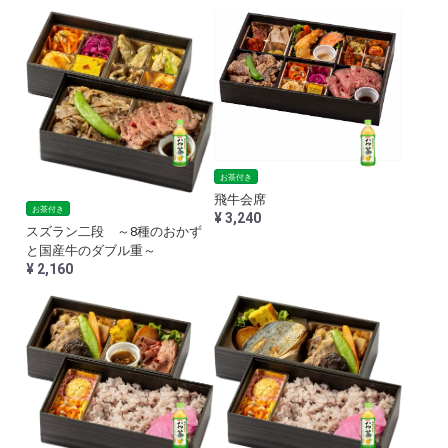
お茶付き
飛牛会席
お茶付き
¥ 3,240
スズラン二段 ～8種のおかず
と国産牛のダブル重～
¥ 2,160