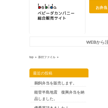
お弁当
WEBから
top
»
添付ファイル
»
最近の投稿
鵜飼弁当を販売します。
能登半島地震 復興弁当を納
品しました。
優秀賞頂きました！