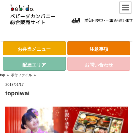
お弁当メニュー
注意事項
配達エリア
お問い合わせ
top
»
添付ファイル
»
2018/01/17
topoiwai